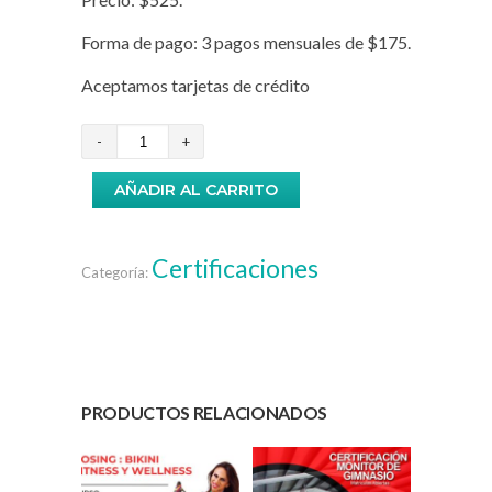
Forma de pago: 3 pagos mensuales de $175.
Aceptamos tarjetas de crédito
Formación
Instructor
AÑADIR AL CARRITO
Fitness
de
Combate
Certificaciones
Categoría:
-
Dragon
Fit
cantidad
PRODUCTOS RELACIONADOS