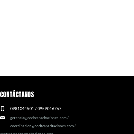
CONTÁCTANOS
0981044501 / 0959046767
gerencia@cecifcapacitaciones.com /
coordinacion@cecifcapacitaciones.com /
ventas@cecifcapacitaciones.com